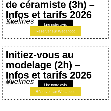
de céramiste (3h) –
Infos et tarifs 2026
Yvelines
79 €
Lire notre avis
Réserver sur Wecandoo
Initiez-vous au
modelage (2h) –
Infos et tarifs 2026
Yvelines
65 €
Lire notre avis
Réserver sur Wecandoo