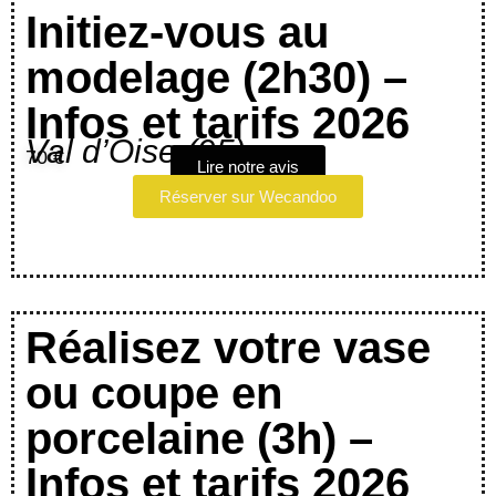
Initiez-vous au
modelage (2h30) –
Infos et tarifs 2026
Val d’Oise (95)
70 €
Lire notre avis
Réserver sur Wecandoo
Réalisez votre vase
ou coupe en
porcelaine (3h) –
Infos et tarifs 2026