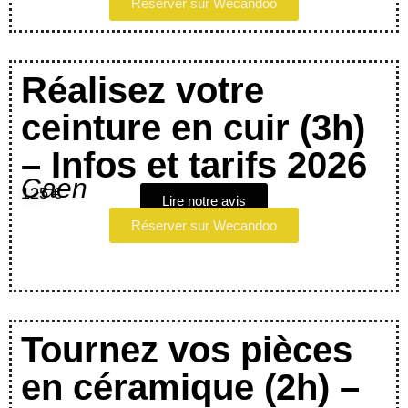
Réserver sur Wecandoo
Réalisez votre
ceinture en cuir (3h)
– Infos et tarifs 2026
Caen
125 €
Lire notre avis
Réserver sur Wecandoo
Tournez vos pièces
en céramique (2h) –