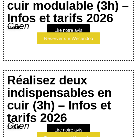
cuir modulable (3h) –
Infos et tarifs 2026
Caen
155 €
Lire notre avis
Réserver sur Wecandoo
Réalisez deux
indispensables en
cuir (3h) – Infos et
tarifs 2026
Caen
125 €
Lire notre avis