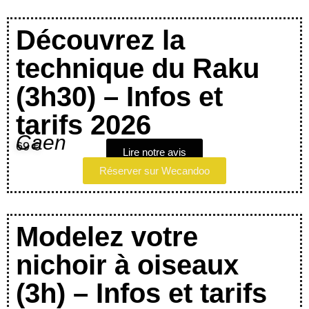
Découvrez la
technique du Raku
(3h30) – Infos et
tarifs 2026
Caen
69 €
Lire notre avis
Réserver sur Wecandoo
Modelez votre
nichoir à oiseaux
(3h) – Infos et tarifs