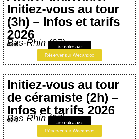
Initiez-vous au tour
(3h) – Infos et tarifs
2026
Bas-Rhin (67)
80 €
Lire notre avis
Réserver sur Wecandoo
Initiez-vous au tour
de céramiste (2h) –
Infos et tarifs 2026
Bas-Rhin (67)
60 €
Lire notre avis
Réserver sur Wecandoo