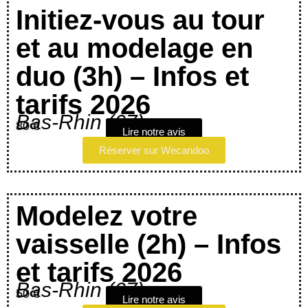
Initiez-vous au tour
et au modelage en
duo (3h) – Infos et
tarifs 2026
Bas-Rhin (67)
80 €
Lire notre avis
Réserver sur Wecandoo
Modelez votre
vaisselle (2h) – Infos
et tarifs 2026
Bas-Rhin (67)
50 €
Lire notre avis