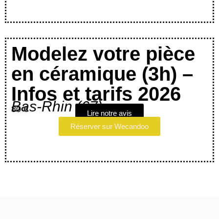
Modelez votre pièce
en céramique (3h) –
Infos et tarifs 2026
Bas-Rhin (67)
80 €
Lire notre avis
Réserver sur Wecandoo