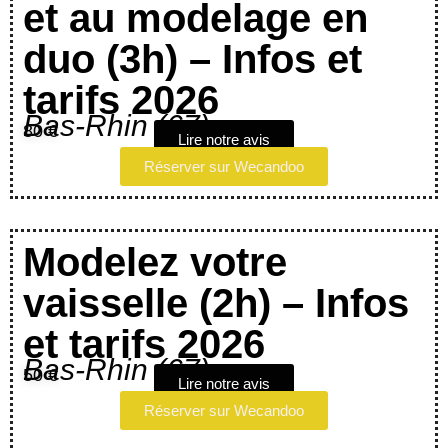
et au modelage en
duo (3h) – Infos et
tarifs 2026
Bas-Rhin (67)
80 €
Lire notre avis
Réserver sur Wecandoo
Modelez votre
vaisselle (2h) – Infos
et tarifs 2026
Bas-Rhin (67)
50 €
Lire notre avis
Réserver sur Wecandoo