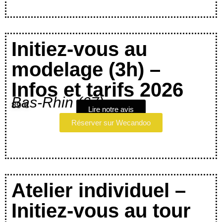
Initiez-vous au
modelage (3h) –
Infos et tarifs 2026
Bas-Rhin (67)
89 €
Lire notre avis
Réserver sur Wecandoo
Atelier individuel –
Initiez-vous au tour