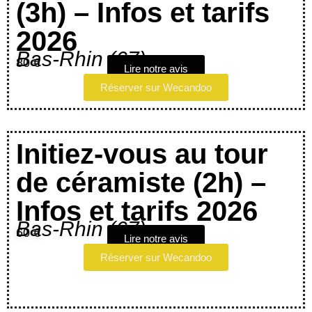
(3h) – Infos et tarifs
2026
Bas-Rhin (67)
80 €
Lire notre avis
Réserver sur Wecandoo
Initiez-vous au tour
de céramiste (2h) –
Infos et tarifs 2026
Bas-Rhin (67)
60 €
Lire notre avis
Réserver sur Wecandoo