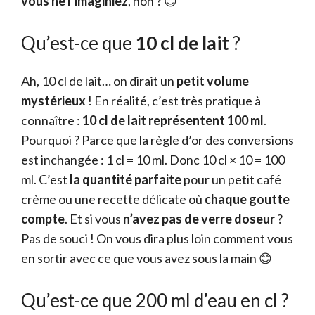
vous ne l’imaginiez
, non ? 😊
Qu’est-ce que
10 cl de lait
?
Ah, 10 cl de lait… on dirait un
petit volume
mystérieux
! En réalité, c’est très pratique à
connaître :
10 cl de lait représentent
100 ml
.
Pourquoi ? Parce que la règle d’or des conversions
est inchangée : 1 cl = 10 ml. Donc 10 cl × 10 = 100
ml. C’est
la quantité parfaite
pour un petit café
crème ou une recette délicate où
chaque goutte
compte
. Et si vous
n’avez pas de verre doseur
?
Pas de souci ! On vous dira plus loin comment vous
en sortir avec ce que vous avez sous la main 😊
Qu’est-ce que 200 ml d’eau en cl ?