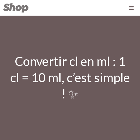
Aller
Me
au
contenu
Convertir cl en ml : 1
cl = 10 ml, c’est simple
! ✨