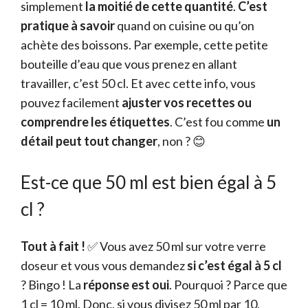
simplement
la moitié de cette quantité
.
C’est
pratique à savoir
quand on cuisine ou qu’on
achète des boissons. Par exemple, cette petite
bouteille d’eau que vous prenez en allant
travailler, c’est 50 cl. Et avec cette info, vous
pouvez facilement
ajuster vos recettes ou
comprendre les étiquettes
. C’est fou comme
un
détail peut tout changer
, non ? 😊
Est-ce que 50 ml est bien égal à 5
cl ?
Tout à fait !
✅ Vous avez 50 ml sur votre verre
doseur et vous vous demandez
si c’est égal à 5 cl
? Bingo ! La
réponse est oui
. Pourquoi ? Parce que
1 cl = 10 ml. Donc, si vous divisez 50 ml par 10,