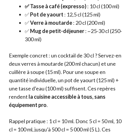
✅ Tasse à café (expresso)
: 10 cl (100 ml)
✅
Pot de yaourt
: 12,5 cl (125 ml)
✅
Verre à moutarde
: 20 cl (200 ml)
✅
Mug de petit-déjeuner
: ~25-30 cl (250-
300 ml)
Exemple concret : un cocktail de 30 cl ? Servez-en
deux verres à moutarde (200 ml chacun) et une
cuillère à soupe (15 ml). Pour une soupe en
quantité individuelle, un pot de yaourt (125 ml) +
une tasse d’eau (100 ml) suffisent. Ces repères
rendent
la cuisine accessible à tous, sans
équipement pro
.
Rappel pratique : 1 cl = 10 ml. Donc 5 cl = 50 ml, 10
cl = 100 ml, jusqu’à 500 cl = 5 000 ml (5 L). Ces