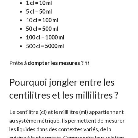
1 cl = 10 ml
5 cl = 50 ml
10
cl = 100 ml
50 cl = 500 ml
100 cl = 1000 ml
500 cl =
5000 ml
Prête à
dompter les mesures
? 🍴
Pourquoi jongler entre les
centilitres et les millilitres ?
Le centilitre (cl) et le millilitre (ml) appartiennent
au système métrique. Ils permettent de mesurer
les liquides dans des contextes variés, de la
cuisine à la pharmacie. Comprendre leur relation