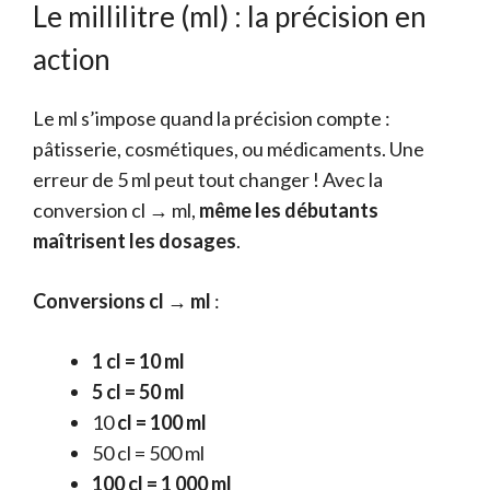
Le millilitre (ml) : la précision en
action
Le ml s’impose quand la précision compte :
pâtisserie, cosmétiques, ou médicaments. Une
erreur de 5 ml peut tout changer ! Avec la
conversion cl → ml,
même les débutants
maîtrisent les dosages
.
Conversions cl → ml
:
1 cl = 10 ml
5 cl = 50 ml
10
cl = 100 ml
50 cl = 500 ml
100 cl = 1 000 ml