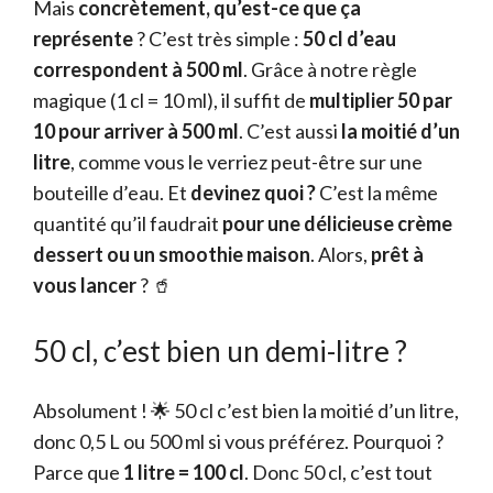
Mais
concrètement, qu’est-ce que ça
représente
? C’est très simple :
50 cl d’eau
correspondent à 500 ml
. Grâce à notre règle
magique (1 cl = 10 ml), il suffit de
multiplier 50 par
10 pour arriver à 500 ml
. C’est aussi
la moitié d’un
litre
, comme vous le verriez peut-être sur une
bouteille d’eau. Et
devinez quoi ?
C’est la même
quantité qu’il faudrait
pour une délicieuse crème
dessert ou un smoothie maison
. Alors,
prêt à
vous lancer
? 🥤
50 cl, c’est bien un demi-litre ?
Absolument ! 🌟 50 cl c’est bien la moitié d’un litre,
donc 0,5 L ou 500 ml si vous préférez. Pourquoi ?
Parce que
1 litre = 100 cl
. Donc 50 cl, c’est tout