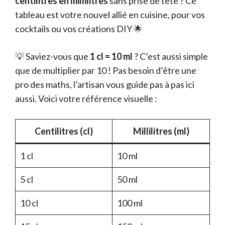
centilitres en millilitres
sans prise de tête ? Ce
tableau est votre nouvel allié en cuisine, pour vos
cocktails ou vos créations DIY 🌟
💡 Saviez-vous que
1 cl = 10 ml
? C’est aussi simple
que de multiplier par 10 ! Pas besoin d’être une
pro des maths, l’artisan vous guide pas à pas ici
aussi. Voici votre référence visuelle :
Centilitres (cl)
Millilitres (ml)
1 cl
10 ml
5 cl
50 ml
10 cl
100 ml