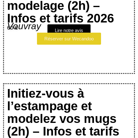
modelage (2h) –
Infos et tarifs 2026
Vouvray
60 €
Lire notre avis
Réserver sur Wecandoo
Initiez-vous à
l’estampage et
modelez vos mugs
(2h) – Infos et tarifs