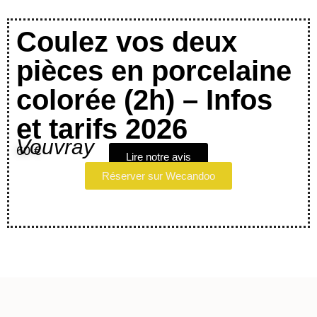
Coulez vos deux
pièces en porcelaine
colorée (2h) – Infos
et tarifs 2026
Vouvray
60 €
Lire notre avis
Réserver sur Wecandoo