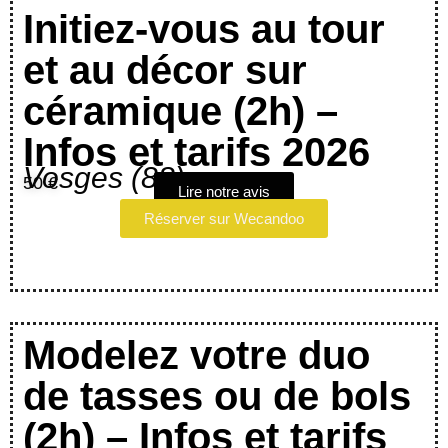
Initiez-vous au tour
et au décor sur
céramique (2h) –
Infos et tarifs 2026
Vosges (88)
50 €
Lire notre avis
Réserver sur Wecandoo
Modelez votre duo
de tasses ou de bols
(2h) – Infos et tarifs