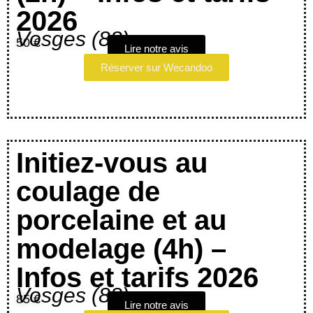
2026
Vosges (88)
50 €
Lire notre avis
Réserver sur Wecandoo
Initiez-vous au
coulage de
porcelaine et au
modelage (4h) –
Infos et tarifs 2026
Vosges (88)
85 €
Lire notre avis