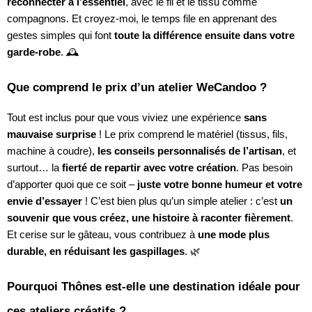
reconnecter à l’essentiel
, avec le fil et le tissu comme
compagnons. Et croyez-moi, le temps file en apprenant des
gestes simples qui font
toute la différence ensuite dans votre
garde-robe
. 🕰️
Que comprend le prix d’un atelier WeCandoo ?
Tout est inclus pour que vous viviez une expérience
sans
mauvaise surprise
! Le prix comprend le matériel (tissus, fils,
machine à coudre),
les conseils personnalisés de l’artisan
, et
surtout… la
fierté de repartir avec votre création
. Pas besoin
d’apporter quoi que ce soit –
juste votre bonne humeur et votre
envie d’essayer
! C’est bien plus qu’un simple atelier : c’est
un
souvenir que vous créez, une histoire à raconter fièrement
.
Et cerise sur le gâteau, vous contribuez à
une mode plus
durable, en réduisant les gaspillages
. 🌿
Pourquoi Thônes est-elle une destination idéale pour
ces ateliers créatifs ?