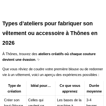
Types d’ateliers pour fabriquer son
vêtement ou accessoire à Thônes en
2026
À Thônes, trouvez des
ateliers créatifs où chaque couture
devient une évasion
. ✨
Que vous rêviez de coudre votre première blouse ou de redonner
vie à un vêtement, voici un aperçu des expériences possibles :
Type de
Idéal pour…
Ce que vous
Durée
création
apprenez
moyenne
Créer son
Celles qui
Les bases de la
3-4
haut (blouse,
veulent se
machine à
heures