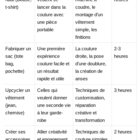
t-shirt)
lancer dans la
coudre, le
couture avec
montage d’un
une pièce
vêtement
portable
simple, les
finitions
Fabriquer un
Une première
La couture
2-3
sac (tote
expérience
droite, la pose
heures
bag,
couture facile et
d’une doublure,
pochette)
un résultat
la création de
rapide et utile
anses
Upcycler un
Celles qui
Techniques de
3 heures
vêtement
veulent donner
customisation,
(jean,
une seconde vie
réparation
chemise)
à leur garde-
créative et
robe
transformation
Créer ses
Allier créativité
Techniques de
2 heures
accessoires
et engagement
couture simples