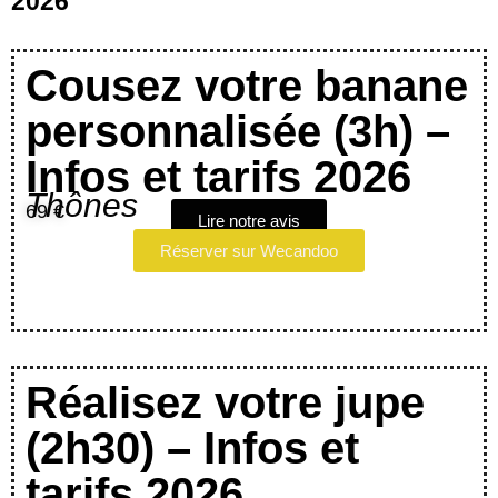
2026
Cousez votre banane
personnalisée (3h) –
Infos et tarifs 2026
Thônes
69 €
Lire notre avis
Réserver sur Wecandoo
Réalisez votre jupe
(2h30) – Infos et
tarifs 2026