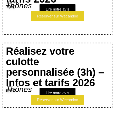
Thônes
79 €
Lire notre avis
Réserver sur Wecandoo
Réalisez votre
culotte
personnalisée (3h) –
Infos et tarifs 2026
Thônes
65 €
Lire notre avis
Réserver sur Wecandoo