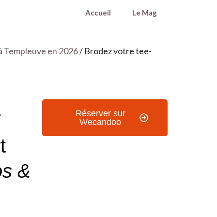
Accueil
Le Mag
 à Templeuve en 2026
/ Brodez votre tee-
–
Réserver sur
Wecandoo
t
os &