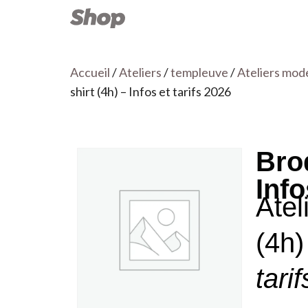
Accueil
/
Ateliers
/
templeuve
/
Ateliers mod
shirt (4h) – Infos et tarifs 2026
Brod
Info
Atel
(4h)
tari