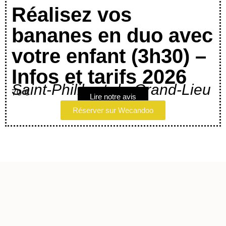
Réalisez vos
bananes en duo avec
votre enfant (3h30) –
Infos et tarifs 2026
Saint-Philibert-de-Grand-Lieu
70 €
Lire notre avis
Réserver sur Wecandoo