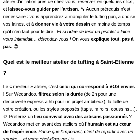
atelier d’initiation près de chez vous, réservez en quelques clics,
et
laissez-vous guider par l’artisan
. 🔧 Aucun prérequis n’est
nécessaire : vous apprendrez à manipuler le tufting gun, à choisir
vos laines, et à
donner vie à votre dessin
en moins de temps
qu’il n’en faut pour le dire !
Et si l’idée de tenir un pistolet à laine
vous intimidait… détendez-vous !
On vous
explique tout, pas à
pas
. 😊
Quel est le meilleur atelier de tufting à Saint-Etienne
?
Le « meilleur » atelier, c’est
celui qui correspond à VOS envies
! Sur Wecandoo,
filtrez selon la durée
(de 2h pour une
découverte express à 5h pour un projet ambitieux), la taille de
votre création, ou les styles proposés (tapis, miroirs, coussins…).
🎨 Préférez un
lieu convivial avec des artisans passionnés
?
Wecandoo met en avant des ateliers où
l’humain est au cœur
de l’expérience
.
Parce que l’important, c’est de repartir avec un
sourire… et votre chef-d’œuvre !
✨