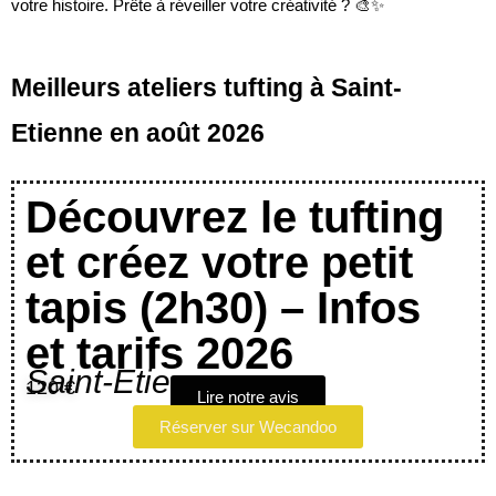
votre histoire. Prête à réveiller votre créativité ? 🎨✨
Meilleurs ateliers tufting à Saint-
Etienne en août 2026
Découvrez le tufting
et créez votre petit
tapis (2h30) – Infos
et tarifs 2026
Saint-Etienne
120 €
Lire notre avis
Réserver sur Wecandoo