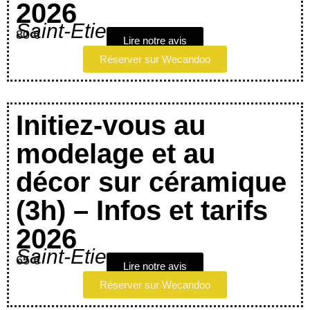
2026
Saint-Etienne
80 €
Lire notre avis
Réserver sur Wecandoo
Initiez-vous au
modelage et au
décor sur céramique
(3h) – Infos et tarifs
2026
Saint-Etienne
65 €
Lire notre avis
Réserver sur Wecandoo