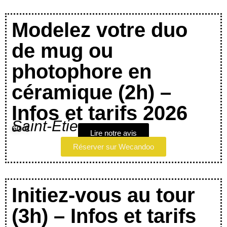
Modelez votre duo
de mug ou
photophore en
céramique (2h) –
Infos et tarifs 2026
Saint-Etienne
60 €
Lire notre avis
Réserver sur Wecandoo
Initiez-vous au tour
(3h) – Infos et tarifs