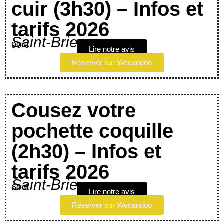
cuir (3h30) – Infos et
tarifs 2026
Saint-Brieuc
90 €
Lire notre avis
Réserver sur Wecandoo
Cousez votre
pochette coquille
(2h30) – Infos et
tarifs 2026
Saint-Brieuc
60 €
Lire notre avis
Réserver sur Wecandoo