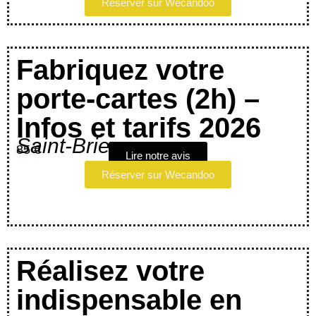
Réserver sur Wecandoo
Fabriquez votre
porte-cartes (2h) –
Infos et tarifs 2026
Saint-Brieuc
85 €
Lire notre avis
Réserver sur Wecandoo
Réalisez votre
indispensable en