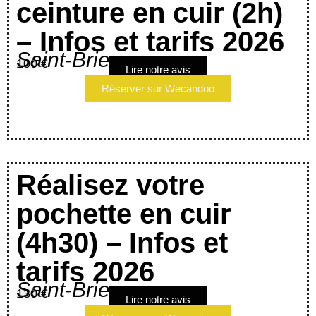
ceinture en cuir (2h)
– Infos et tarifs 2026
Saint-Brieuc
100 €
Lire notre avis
Réserver sur Wecandoo
Réalisez votre
pochette en cuir
(4h30) – Infos et
tarifs 2026
Saint-Brieuc
130 €
Lire notre avis