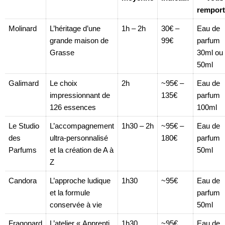
remport
Molinard
L’héritage d’une
1h – 2h
30€ –
Eau de
grande maison de
99€
parfum
Grasse
30ml ou
50ml
Galimard
Le choix
2h
~95€ –
Eau de
impressionnant de
135€
parfum
126 essences
100ml
Le Studio
L’accompagnement
1h30 – 2h
~95€ –
Eau de
des
ultra-personnalisé
180€
parfum
Parfums
et la création de A à
50ml
Z
Candora
L’approche ludique
1h30
~95€
Eau de
et la formule
parfum
conservée à vie
50ml
Fragonard
L’atelier « Apprenti
1h30
~95€
Eau de