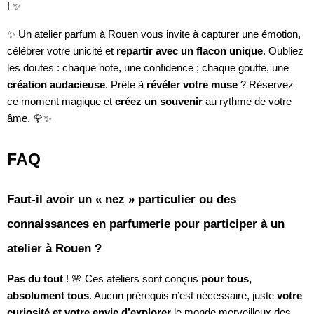
! ✨
✨ Un atelier parfum à Rouen vous invite à capturer une émotion,
célébrer votre unicité et
repartir avec un flacon unique
. Oubliez
les doutes : chaque note, une confidence ; chaque goutte, une
création audacieuse
. Prête à
révéler votre muse
? Réservez
ce moment magique et
créez un souvenir
au rythme de votre
âme. 🌹✨
FAQ
Faut-il avoir un « nez » particulier ou des
connaissances en parfumerie pour participer à un
atelier à Rouen ?
Pas du tout
! 🌸 Ces ateliers sont conçus
pour tous,
absolument tous
. Aucun prérequis n’est nécessaire, juste
votre
curiosité et votre envie d’explorer
le monde merveilleux des