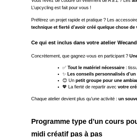
Vous rêvez de coudre un vêtement de A à Z ? Les
at
L’upcycling est fait pour vous !
Préférez un projet rapide et pratique ? Les accessoir
technique et fierté d’avoir créé quelque chose de
Ce qui est inclus dans votre atelier Wecan
Concrètement, que gagnez-vous en participant ?
Une
✅
Tout le matériel nécessaire
: tiss
✨
Les conseils personnalisés d’un
😊 Un
petit groupe pour une ambi
💖 La fierté de repartir avec
votre cré
Chaque atelier devient plus qu’une activité :
un souve
Programme type d’un cours pour
midi créatif pas à pas