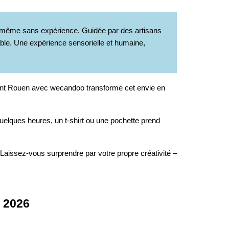
, même sans expérience. Guidée par des artisans
sable. Une expérience sensorielle et humaine,
ment Rouen avec wecandoo transforme cet envie en
quelques heures, un t-shirt ou une pochette prend
 Laissez-vous surprendre par votre propre créativité –
n 2026