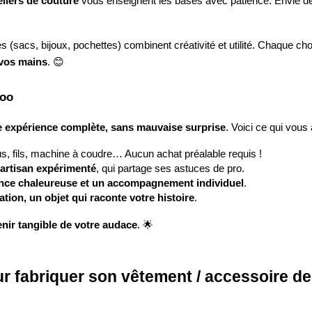
eliers de couture
vous enseignent les bases avec patience. Envie de
es (sacs, bijoux, pochettes) combinent créativité et utilité. Chaque c
 vos mains
. 😊
doo
 expérience complète, sans mauvaise surprise
. Voici ce qui vous 
us, fils, machine à coudre… Aucun achat préalable requis !
 artisan expérimenté
, qui partage ses astuces de pro.
ance chaleureuse et un accompagnement individuel
.
ation, un objet qui raconte votre histoire
.
nir tangible de votre audace
. 🌟
 fabriquer son vêtement / accessoire de