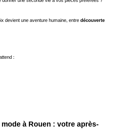
 donner une seconde vie à vos pièces préférées ?
hoix devient une aventure humaine, entre
découverte
attend :
 mode à Rouen : votre après-