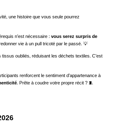
vité, une histoire que vous seule pourrez
érequis n’est nécessaire :
vous serez surpris de
donner vie à un pull tricoté par le passé. 💡
issus oubliés, réduisant les déchets textiles. C’est
articipants renforcent le sentiment d’appartenance à
henticité
. Prête à coudre votre propre récit ? 🧵
2026