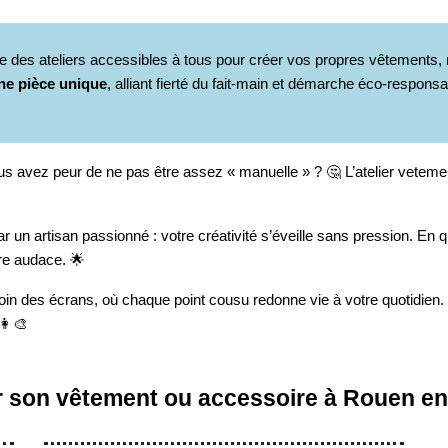
se des ateliers accessibles à tous pour créer vos propres vêtements
ne pièce unique
, alliant fierté du fait-main et démarche éco-respon
s avez peur de ne pas être assez « manuelle » ? 🤔 L’atelier vete
un artisan passionné : votre créativité s’éveille sans pression. En 
tre audace. 🌟
loin des écrans, où chaque point cousu redonne vie à votre quotidien.
👩‍🎨
uer son vêtement ou accessoire à Rouen e