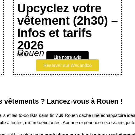
Upcyclez votre
vêtement (2h30) –
Infos et tarifs
2026
Rouen
50 €
Lire notre avis
Réserver sur Wecandoo
es vêtements ? Lancez-vous à Rouen !
ls et les to-do lists sans fin ? 🌆 Rouen cache une échappatoire id
ble
à toutes, même débutantes. Aucune expérience nécessaire, juste l
uvrant la couture pour
confectionner un haut unique, parfaitement