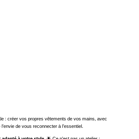
éale : créer vos propres vêtements de vos mains, avec
’envie de vous reconnecter à l’essentiel.
 adapté à votre style
. 🌟 Ce n’est pas un atelier :