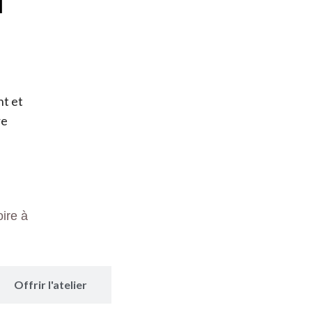
nt et
re
ire à
Offrir l'atelier