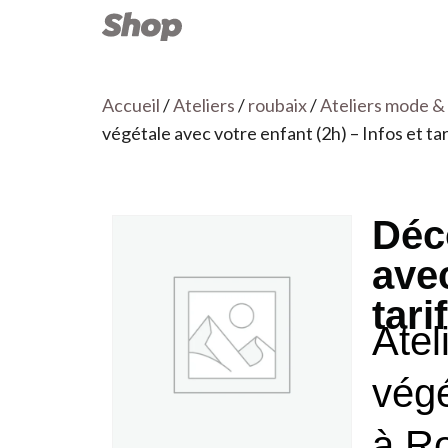
Accueil
/
Ateliers
/
roubaix
/
Ateliers mode &
végétale avec votre enfant (2h) – Infos et ta
Déco
avec
tari
Atel
végé
à Ro