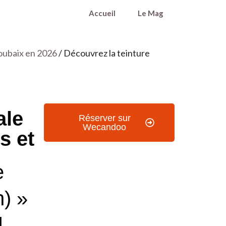
Accueil
Le Mag
oubaix en 2026
/ Découvrez la teinture
ale
Réserver sur
Wecandoo
s et
e
h) »
|