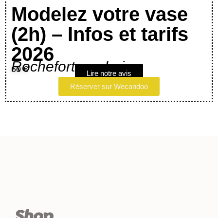
Modelez votre vase
(2h) – Infos et tarifs
2026
Rochefort-sur-Loire
60 €
Lire notre avis
Réserver sur Wecandoo