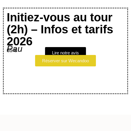
Initiez-vous au tour
(2h) – Infos et tarifs
2026
Pau
65 €
Lire notre avis
Réserver sur Wecandoo