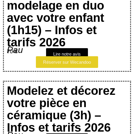
modelage en duo
avec votre enfant
(1h15) – Infos et
tarifs 2026
Pau
70 €
Lire notre avis
Réserver sur Wecandoo
Modelez et décorez
votre pièce en
céramique (3h) –
Infos et tarifs 2026