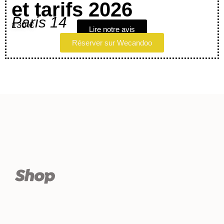
et tarifs 2026
Paris 14
130 €
Lire notre avis
Réserver sur Wecandoo