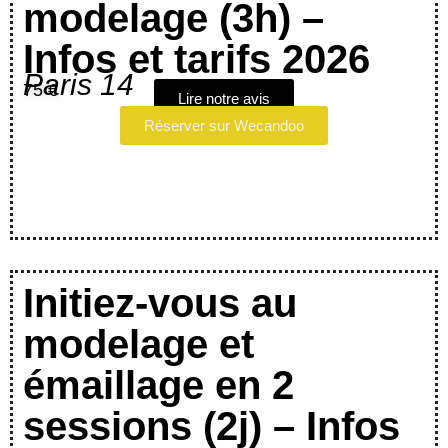
modelage (3h) –
Infos et tarifs 2026
Paris 14
75 €
Lire notre avis
Réserver sur Wecandoo
Initiez-vous au
modelage et
émaillage en 2
sessions (2j) – Infos