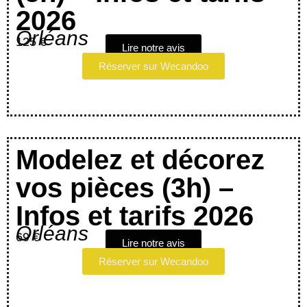
2026
Orléans
125 €
Lire notre avis
Réserver sur Wecandoo
Modelez et décorez
vos pièces (3h) –
Infos et tarifs 2026
Orléans
69 €
Lire notre avis
Réserver sur Wecandoo