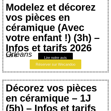
Modelez et décorez
vos pièces en
céramique (Avec
votre enfant !) (3h) –
Infos et tarifs 2026
Orléans
125 €
Lire notre avis
Réserver sur Wecandoo
Décorez vos pièces
en céramique – 1J
(5h) – Infos et tarifs