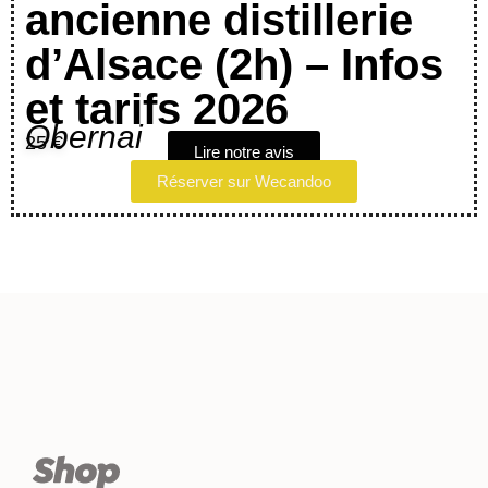
ancienne distillerie
d’Alsace (2h) – Infos
et tarifs 2026
Obernai
25 €
Lire notre avis
Réserver sur Wecandoo