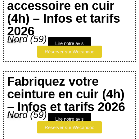
accessoire en cuir
(4h) – Infos et tarifs
2026
Nord (59)
120 €
Lire notre avis
Réserver sur Wecandoo
Fabriquez votre
ceinture en cuir (4h)
– Infos et tarifs 2026
Nord (59)
120 €
Lire notre avis
Réserver sur Wecandoo