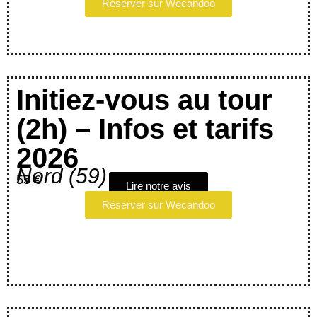
Réserver sur Wecandoo
Initiez-vous au tour
(2h) – Infos et tarifs
2026
Nord (59)
55 €
Lire notre avis
Réserver sur Wecandoo