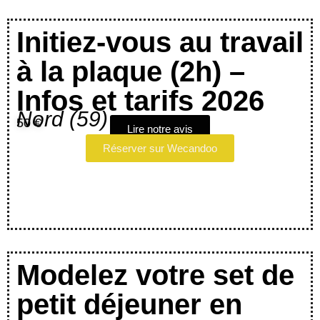
Initiez-vous au travail
à la plaque (2h) –
Infos et tarifs 2026
Nord (59)
50 €
Lire notre avis
Réserver sur Wecandoo
Modelez votre set de
petit déjeuner en