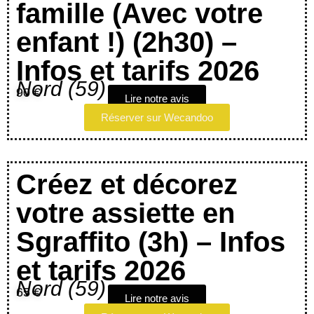
famille (Avec votre
enfant !) (2h30) –
Infos et tarifs 2026
Nord (59)
90 €
Lire notre avis
Réserver sur Wecandoo
Créez et décorez
votre assiette en
Sgraffito (3h) – Infos
et tarifs 2026
Nord (59)
65 €
Lire notre avis