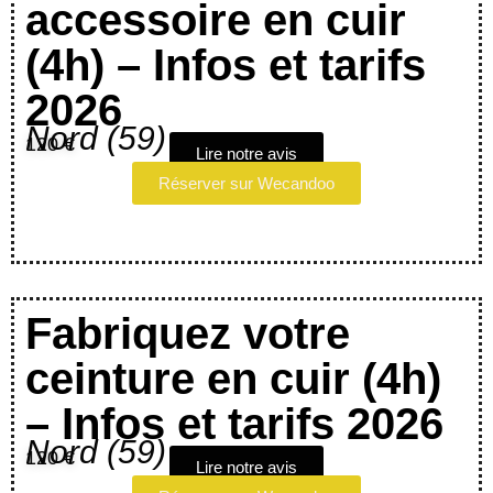
accessoire en cuir
(4h) – Infos et tarifs
2026
Nord (59)
120 €
Lire notre avis
Réserver sur Wecandoo
Fabriquez votre
ceinture en cuir (4h)
– Infos et tarifs 2026
Nord (59)
120 €
Lire notre avis