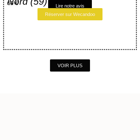
Nord (59)
60 €
Lire notre avis
Réserver sur Wecandoo
VOIR PLUS