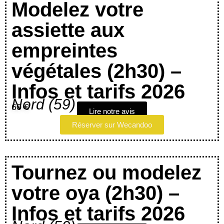
Modelez votre
assiette aux
empreintes
végétales (2h30) –
Infos et tarifs 2026
Nord (59)
60 €
Lire notre avis
Réserver sur Wecandoo
Tournez ou modelez
votre oya (2h30) –
Infos et tarifs 2026