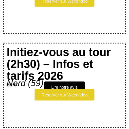
Réserver sur Wecandoo
Initiez-vous au tour
(2h30) – Infos et
tarifs 2026
Nord (59)
60 €
Lire notre avis
Réserver sur Wecandoo