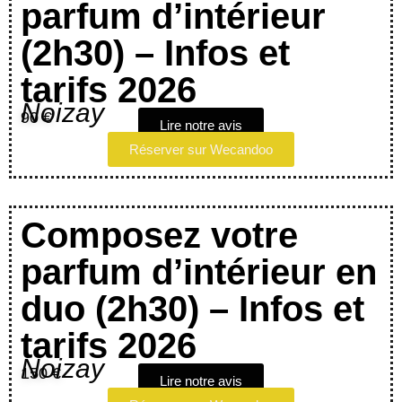
parfum d’intérieur
(2h30) – Infos et
tarifs 2026
Noizay
90 €
Lire notre avis
Réserver sur Wecandoo
Composez votre
parfum d’intérieur en
duo (2h30) – Infos et
tarifs 2026
Noizay
150 €
Lire notre avis