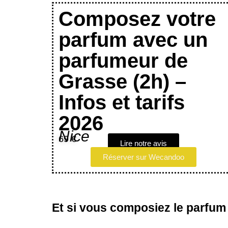
Composez votre
parfum avec un
parfumeur de
Grasse (2h) –
Infos et tarifs
2026
Nice
69 €
Lire notre avis
Réserver sur Wecandoo
Et si vous composiez le parfum