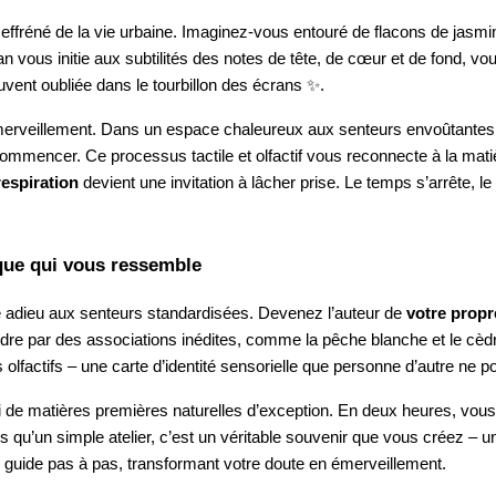
 effréné de la vie urbaine. Imaginez-vous entouré de flacons de jasmi
n vous initie aux subtilités des notes de tête, de cœur et de fond, vo
vent oubliée dans le tourbillon des écrans ✨.
merveillement. Dans un espace chaleureux aux senteurs envoûtantes,
mmencer. Ce processus tactile et olfactif vous reconnecte à la matièr
respiration
devient une invitation à lâcher prise. Le temps s’arrête, le
ique qui vous ressemble
ire adieu aux senteurs standardisées. Devenez l’auteur de
votre propr
e par des associations inédites, comme la pêche blanche et le cèdre, 
 olfactifs – une carte d’identité sensorielle que personne d’autre ne 
i de matières premières naturelles d’exception. En deux heures, vou
us qu’un simple atelier, c’est un véritable souvenir que vous créez – u
 guide pas à pas, transformant votre doute en émerveillement.