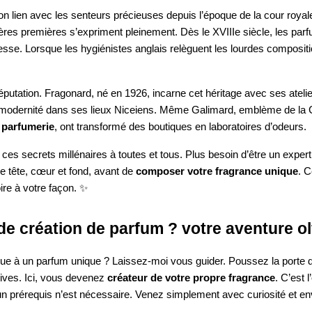
son lien avec les senteurs précieuses depuis l’époque de la cour roy
tières premières s’expriment pleinement. Dès le XVIIIe siècle, les pa
sse. Lorsque les hygiénistes anglais relèguent les lourdes composition
tation. Fragonard, né en 1926, incarne cet héritage avec ses atelier
t modernité dans ses lieux Niceiens. Même Galimard, emblème de la C
a parfumerie
, ont transformé des boutiques en laboratoires d’odeurs.
 ces secrets millénaires à toutes et tous. Plus besoin d’être un exper
e tête, cœur et fond, avant de
composer votre fragrance unique
. C
oire à votre façon. ✨
e création de parfum ? votre aventure ol
 un parfum unique ? Laissez-moi vous guider. Poussez la porte d’un a
ctives. Ici, vous devenez
créateur de votre propre fragrance
. C’est 
cun prérequis n’est nécessaire. Venez simplement avec curiosité et en