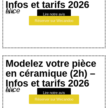
Infos et tarifs 2026
Nice
35 €
Lire notre avis
Réserver sur Wecandoo
Modelez votre pièce
en céramique (2h) –
Infos et tarifs 2026
Nice
60 €
Lire notre avis
Réserver sur Wecandoo