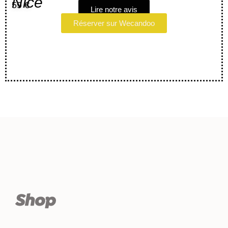
Nice
59 €
Lire notre avis
Réserver sur Wecandoo