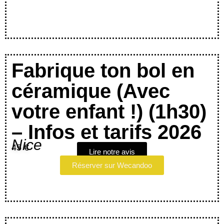
Fabrique ton bol en
céramique (Avec
votre enfant !) (1h30)
– Infos et tarifs 2026
Nice
45 €
Lire notre avis
Réserver sur Wecandoo