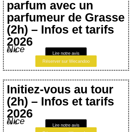
parfum avec un
parfumeur de Grasse
(2h) – Infos et tarifs
2026
Nice
69 €
Lire notre avis
Réserver sur Wecandoo
Initiez-vous au tour
(2h) – Infos et tarifs
2026
Nice
60 €
Lire notre avis