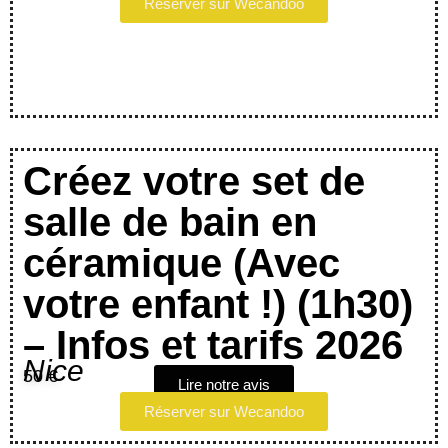
Réserver sur Wecandoo
Créez votre set de
salle de bain en
céramique (Avec
votre enfant !) (1h30)
– Infos et tarifs 2026
Nice
50 €
Lire notre avis
Réserver sur Wecandoo