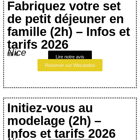
Fabriquez votre set
de petit déjeuner en
famille (2h) – Infos et
tarifs 2026
Nice
35 €
Lire notre avis
Réserver sur Wecandoo
Initiez-vous au
modelage (2h) –
Infos et tarifs 2026