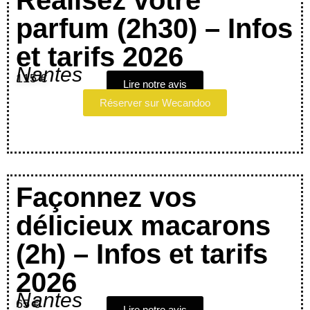
Réalisez votre
parfum (2h30) – Infos
et tarifs 2026
Nantes
115 €
Lire notre avis
Réserver sur Wecandoo
Façonnez vos
délicieux macarons
(2h) – Infos et tarifs
2026
Nantes
65 €
Lire notre avis