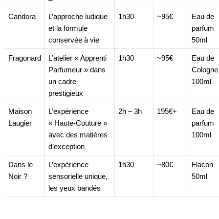
Candora
L’approche ludique
1h30
~95€
Eau de
et la formule
parfum
conservée à vie
50ml
Fragonard
L’atelier « Apprenti
1h30
~95€
Eau de
Parfumeur » dans
Cologne
un cadre
100ml
prestigieux
Maison
L’expérience
2h – 3h
195€+
Eau de
Laugier
« Haute-Couture »
parfum
avec des matières
100ml
d’exception
Dans le
L’expérience
1h30
~80€
Flacon
Noir ?
sensorielle unique,
50ml
les yeux bandés