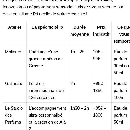
innovation ou dépaysement sensoriel. Laissez-vous séduire par
celle qui allume l’étincelle de votre créativité !
Atelier
La spécificité ✨
Durée
Prix
Ce qu
moyenne
indicatif
vous
remport
Molinard
L’héritage d’une
1h – 2h
30€ –
Eau de
grande maison de
99€
parfum
Grasse
30ml ou
50ml
Galimard
Le choix
2h
~95€ –
Eau de
impressionnant de
135€
parfum
126 essences
100ml
Le Studio
L’accompagnement
1h30 – 2h
~95€ –
Eau de
des
ultra-personnalisé
180€
parfum
Parfums
et la création de A à
50ml
Z