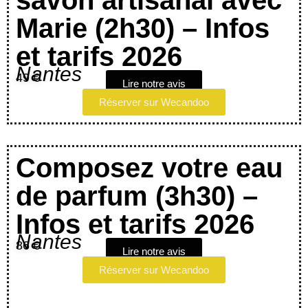
savon artisanal avec
Marie (2h30) – Infos
et tarifs 2026
Nantes
49 €
Lire notre avis
Réserver sur Wecandoo
Composez votre eau
de parfum (3h30) –
Infos et tarifs 2026
Nantes
86 €
Lire notre avis
Réserver sur Wecandoo