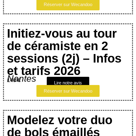
Réserver sur Wecandoo
Initiez-vous au tour
de céramiste en 2
sessions (2j) – Infos
et tarifs 2026
Nantes
140 €
Lire notre avis
Réserver sur Wecandoo
Modelez votre duo
de bols émaillés