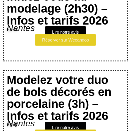
modelage (2h30) –
Infos et tarifs 2026
Nantes
60 €
Lire notre avis
Réserver sur Wecandoo
Modelez votre duo
de bols décorés en
porcelaine (3h) –
Infos et tarifs 2026
Nantes
70 €
Lire notre avis