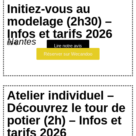
Initiez-vous au
modelage (2h30) –
Infos et tarifs 2026
Nantes
39 €
Lire notre avis
Réserver sur Wecandoo
Atelier individuel –
Découvrez le tour de
potier (2h) – Infos et
tarifs 2026