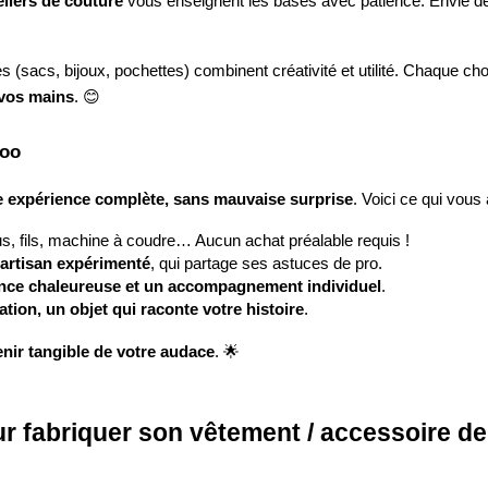
eliers de couture
vous enseignent les bases avec patience. Envie de
es (sacs, bijoux, pochettes) combinent créativité et utilité. Chaque c
 vos mains
. 😊
doo
 expérience complète, sans mauvaise surprise
. Voici ce qui vous 
us, fils, machine à coudre… Aucun achat préalable requis !
 artisan expérimenté
, qui partage ses astuces de pro.
ance chaleureuse et un accompagnement individuel
.
ation, un objet qui raconte votre histoire
.
nir tangible de votre audace
. 🌟
 fabriquer son vêtement / accessoire de 