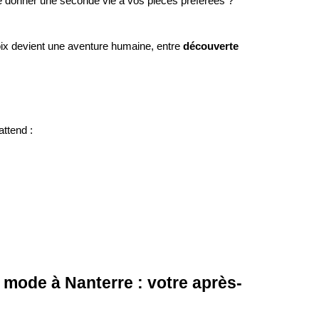
 donner une seconde vie à vos pièces préférées ?
hoix devient une aventure humaine, entre
découverte
attend :
mode à Nanterre : votre après-