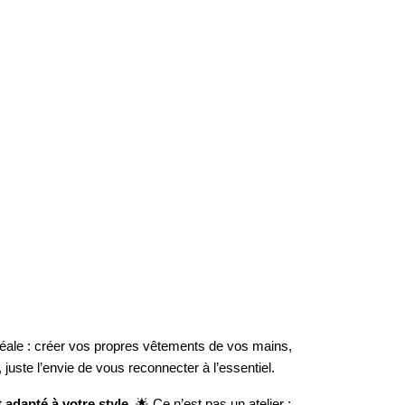
idéale : créer vos propres vêtements de vos mains,
ste l’envie de vous reconnecter à l’essentiel.
 adapté à votre style
. 🌟 Ce n’est pas un atelier :