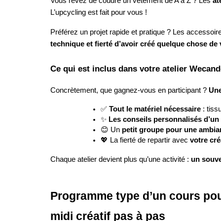
Vous rêvez de coudre un vêtement de A à Z ? Les
at
L’upcycling est fait pour vous !
Préférez un projet rapide et pratique ? Les accessoir
technique et fierté d’avoir créé quelque chose de
Ce qui est inclus dans votre atelier Wecan
Concrètement, que gagnez-vous en participant ?
Une
✅
Tout le matériel nécessaire
: tiss
✨
Les conseils personnalisés d’un
😊 Un
petit groupe pour une ambi
💖 La fierté de repartir avec
votre cré
Chaque atelier devient plus qu’une activité :
un souve
Programme type d’un cours pour
midi créatif pas à pas