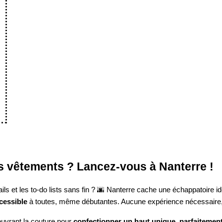
s vêtements ? Lancez-vous à Nanterre !
ls et les to-do lists sans fin ? 🌆 Nanterre cache une échappatoire 
cessible
à toutes, même débutantes. Aucune expérience nécessaire, ju
uvrant la couture pour
confectionner un haut unique, parfaitement