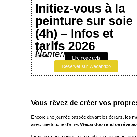
Initiez-vous à la
peinture sur soie
(4h) – Infos et
tarifs 2026
Nanterre
100 €
Lire notre avis
Réserver sur Wecandoo
Vous rêvez de créer vos propre
Encore une journée passée devant les écrans, les mai
avec une touche d’âme.
Wecandoo rend ce rêve ac
Imaginez-vous guidée par un artisan passionné, déco