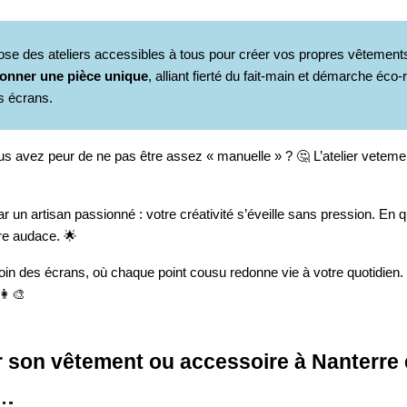
opose des ateliers accessibles à tous pour créer vos propres vêteme
ionner une pièce unique
, alliant fierté du fait-main et démarche éc
s écrans.
s avez peur de ne pas être assez « manuelle » ? 🤔 L’atelier vetem
un artisan passionné : votre créativité s’éveille sans pression. En 
tre audace. 🌟
loin des écrans, où chaque point cousu redonne vie à votre quotidien.
👩‍🎨
er son vêtement ou accessoire à Nanterre