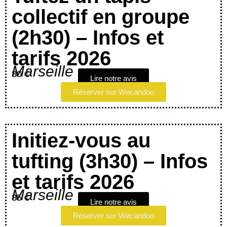
collectif en groupe
(2h30) – Infos et
tarifs 2026
Marseille
80 €
Lire notre avis
Réserver sur Wecandoo
Initiez-vous au
tufting (3h30) – Infos
et tarifs 2026
Marseille
85 €
Lire notre avis
Réserver sur Wecandoo