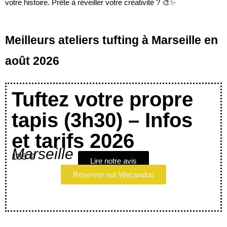
votre histoire. Prête à réveiller votre créativité ? 🎨✨
Meilleurs ateliers tufting à Marseille en
août 2026
Tuftez votre propre
tapis (3h30) – Infos
et tarifs 2026
Marseille
135 €
Lire notre avis
Réserver sur Wecandoo