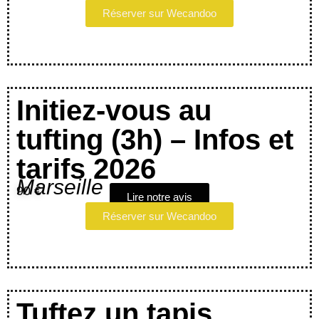
Réserver sur Wecandoo
Initiez-vous au
tufting (3h) – Infos et
tarifs 2026
Marseille
90 €
Lire notre avis
Réserver sur Wecandoo
Tuftez un tapis