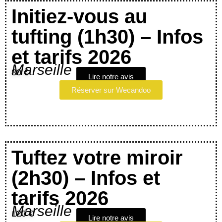
Initiez-vous au
tufting (1h30) – Infos
et tarifs 2026
Marseille
80 €
Lire notre avis
Réserver sur Wecandoo
Tuftez votre miroir
(2h30) – Infos et
tarifs 2026
Marseille
120 €
Lire notre avis