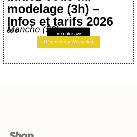
modelage (3h) –
Infos et tarifs 2026
Manche (50)
65 €
Lire notre avis
Réserver sur Wecandoo