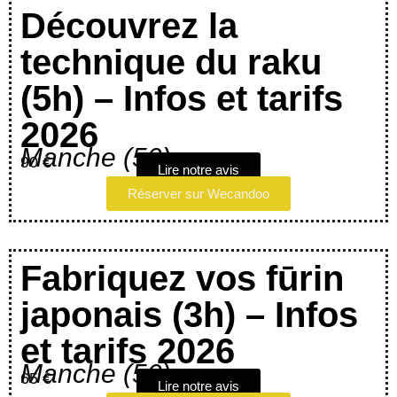
Découvrez la
technique du raku
(5h) – Infos et tarifs
2026
Manche (50)
90 €
Lire notre avis
Réserver sur Wecandoo
Fabriquez vos fūrin
japonais (3h) – Infos
et tarifs 2026
Manche (50)
65 €
Lire notre avis