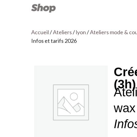
Accueil
/
Ateliers
/
lyon
/
Ateliers mode & cou
Infos et tarifs 2026
Cré
(3h)
Atel
wax 
Info