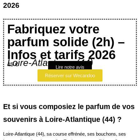
2026
Fabriquez votre
parfum solide (2h) –
Infos et tarifs 2026
Loire-Atlantique (44)
45 €
Lire notre avis
Réserver sur Wecandoo
Et si vous composiez le parfum de vos
souvenirs à Loire-Atlantique (44) ?
Loire-Atlantique (44), sa course effrénée, ses bouchons, ses