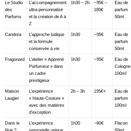
Le Studio
L’accompagnement
1h30 – 2h
~95€ –
Eau de
des
ultra-personnalisé
180€
parfum
Parfums
et la création de A à
50ml
Z
Candora
L’approche ludique
1h30
~95€
Eau de
et la formule
parfum
conservée à vie
50ml
Fragonard
L’atelier « Apprenti
1h30
~95€
Eau de
Parfumeur » dans
Cologne
un cadre
100ml
prestigieux
Maison
L’expérience
2h – 3h
195€+
Eau de
Laugier
« Haute-Couture »
parfum
avec des matières
100ml
d’exception
Dans le
L’expérience
1h30
~80€
Flacon
Noir ?
sensorielle unique,
50ml