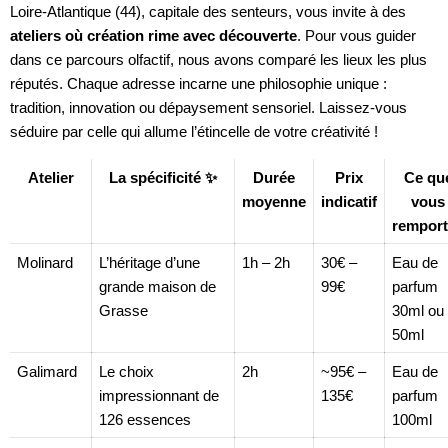
Loire-Atlantique (44), capitale des senteurs, vous invite à des
ateliers où création rime avec découverte
. Pour vous guider
dans ce parcours olfactif, nous avons comparé les lieux les plus
réputés. Chaque adresse incarne une philosophie unique :
tradition, innovation ou dépaysement sensoriel. Laissez-vous
séduire par celle qui allume l’étincelle de votre créativité !
Atelier
La spécificité ✨
Durée
Prix
Ce qu
moyenne
indicatif
vous
remport
Molinard
L’héritage d’une
1h – 2h
30€ –
Eau de
grande maison de
99€
parfum
Grasse
30ml ou
50ml
Galimard
Le choix
2h
~95€ –
Eau de
impressionnant de
135€
parfum
126 essences
100ml