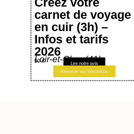
Créez votre
carnet de voyage
en cuir (3h) –
Infos et tarifs
2026
Loir-et-Cher (41)
90 €
Lire notre avis
Réserver sur Wecandoo