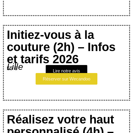
Initiez-vous à la
couture (2h) – Infos
et tarifs 2026
Lille
55 €
Lire notre avis
Réserver sur Wecandoo
Réalisez votre haut
personnalisé (4h) –