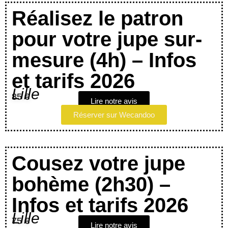
Réalisez le patron
pour votre jupe sur-
mesure (4h) – Infos
et tarifs 2026
Lille
85 €
Lire notre avis
Réserver sur Wecandoo
Cousez votre jupe
bohème (2h30) –
Infos et tarifs 2026
Lille
75 €
Lire notre avis