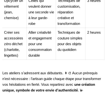
Upcycler un
Celles qui
Techniques de
3 heures
vêtement
veulent donner
customisation,
(jean,
une seconde vie
réparation
chemise)
à leur garde-
créative et
robe
transformation
Créer ses
Allier créativité
Techniques de
2 heures
accessoires
et engagement
couture simples
zéro déchet
pour une
pour des objets
(charlotte,
consommation
du quotidien
lingettes)
durable
Les ateliers s’adressent aux débutants. 👩‍🎨 Aucun prérequis
n’est nécessaire : l’artisan guide chaque étape pour transformer
vos hésitations en fierté. Vous repartirez avec
une création
unique, symbole de votre envie d’authenticité
. 💫