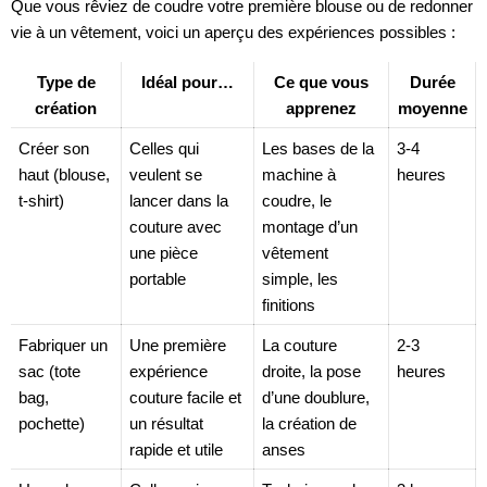
Que vous rêviez de coudre votre première blouse ou de redonner
vie à un vêtement, voici un aperçu des expériences possibles :
Type de
Idéal pour…
Ce que vous
Durée
création
apprenez
moyenne
Créer son
Celles qui
Les bases de la
3-4
haut (blouse,
veulent se
machine à
heures
t-shirt)
lancer dans la
coudre, le
couture avec
montage d’un
une pièce
vêtement
portable
simple, les
finitions
Fabriquer un
Une première
La couture
2-3
sac (tote
expérience
droite, la pose
heures
bag,
couture facile et
d’une doublure,
pochette)
un résultat
la création de
rapide et utile
anses