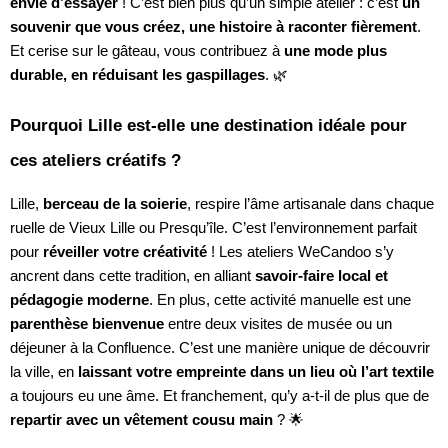
envie d’essayer
! C’est bien plus qu’un simple atelier : c’est
un
souvenir que vous créez, une histoire à raconter fièrement
.
Et cerise sur le gâteau, vous contribuez à
une mode plus
durable, en réduisant les gaspillages
. 🌿
Pourquoi Lille est-elle une destination idéale pour
ces ateliers créatifs ?
Lille,
berceau de la soierie
, respire l’âme artisanale dans chaque
ruelle de Vieux Lille ou Presqu’île. C’est l’environnement parfait
pour
réveiller votre créativité
! Les ateliers WeCandoo s’y
ancrent dans cette tradition, en alliant
savoir-faire local et
pédagogie moderne
. En plus, cette activité manuelle est une
parenthèse bienvenue
entre deux visites de musée ou un
déjeuner à la Confluence. C’est une manière unique de découvrir
la ville, en
laissant votre empreinte dans un lieu où l’art textile
a toujours eu une âme. Et franchement, qu’y a-t-il de plus que de
repartir avec un vêtement cousu main
? 🌟