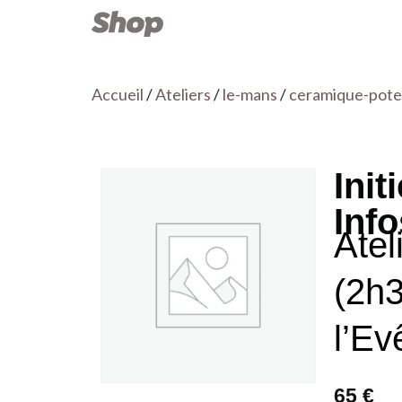
Accueil
/
Ateliers
/
le-mans
/
ceramique-pote
Init
Info
Atel
(2h3
l’Ev
65 €