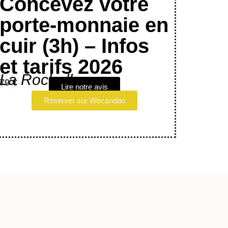
Concevez votre
porte-monnaie en
cuir (3h) – Infos
et tarifs 2026
La Rochelle
79 €
Lire notre avis
Réserver sur Wecandoo