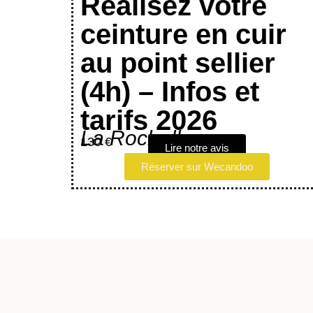
Réalisez votre
ceinture en cuir
au point sellier
(4h) – Infos et
tarifs 2026
La Rochelle
130 €
Lire notre avis
Réserver sur Wecandoo