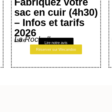
Fabriquez votre
sac en cuir (4h30)
– Infos et tarifs
2026
La Rochelle
159 €
Lire notre avis
Réserver sur Wecandoo