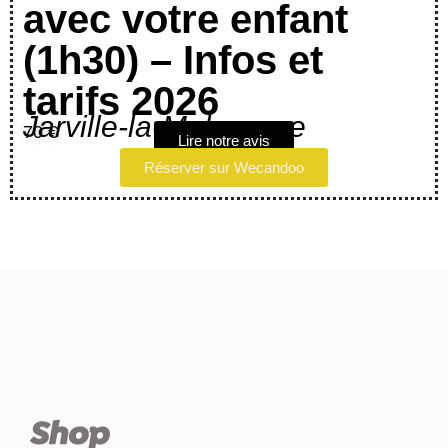
avec votre enfant
(1h30) – Infos et
tarifs 2026
Jarville-la-Malgrange
70 €
Lire notre avis
Réserver sur Wecandoo