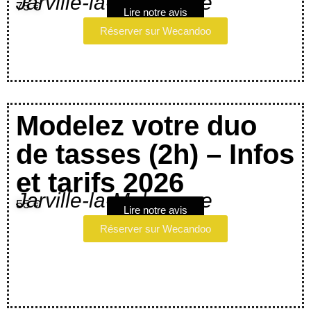
Jarville-la-Malgrange
75 €
Lire notre avis
Réserver sur Wecandoo
Modelez votre duo
de tasses (2h) – Infos
et tarifs 2026
Jarville-la-Malgrange
55 €
Lire notre avis
Réserver sur Wecandoo