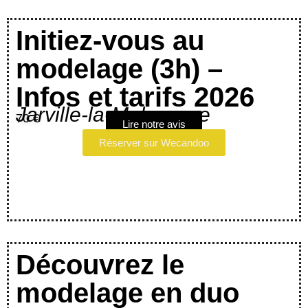
Initiez-vous au
modelage (3h) –
Infos et tarifs 2026
Jarville-la-Malgrange
70 €
Lire notre avis
Réserver sur Wecandoo
Découvrez le
modelage en duo