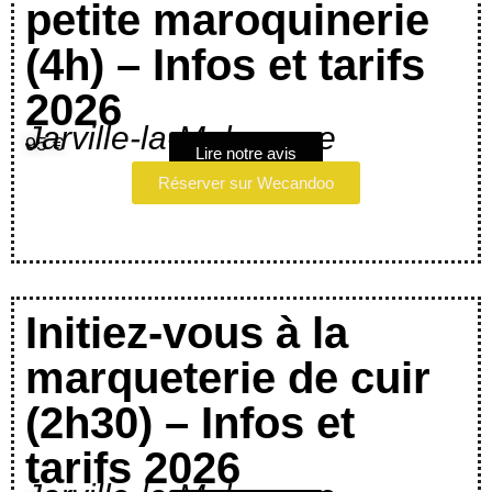
petite maroquinerie
(4h) – Infos et tarifs
2026
Jarville-la-Malgrange
95 €
Lire notre avis
Réserver sur Wecandoo
Initiez-vous à la
marqueterie de cuir
(2h30) – Infos et
tarifs 2026