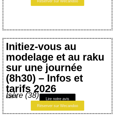
Réserver sur Wecandoo
Initiez-vous au
modelage et au raku
sur une journée
(8h30) – Infos et
tarifs 2026
Isère (38)
125 €
Lire notre avis
Réserver sur Wecandoo