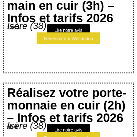
main en cuir (3h) –
Infos et tarifs 2026
Isère (38)
130 €
Lire notre avis
Réserver sur Wecandoo
Réalisez votre porte-
monnaie en cuir (2h)
– Infos et tarifs 2026
Isère (38)
80 €
Lire notre avis