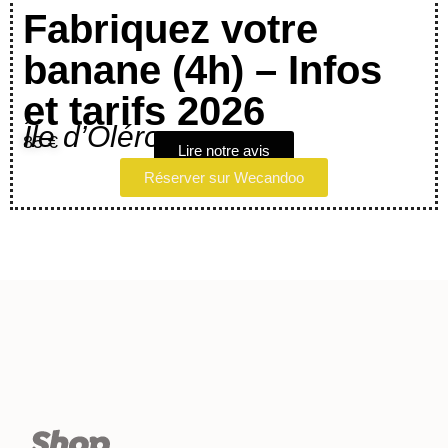
Fabriquez votre
banane (4h) – Infos
et tarifs 2026
Île d’Oléron
85 €
Lire notre avis
Réserver sur Wecandoo