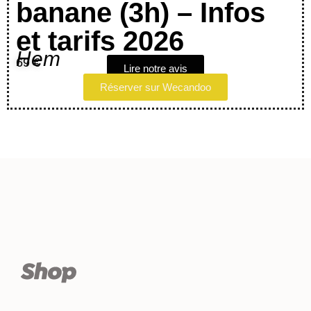
banane (3h) – Infos
et tarifs 2026
Hem
69 €
Lire notre avis
Réserver sur Wecandoo