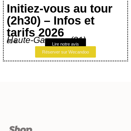
Initiez-vous au tour
(2h30) – Infos et
tarifs 2026
Haute-Garonne (31)
60 €
Lire notre avis
Réserver sur Wecandoo