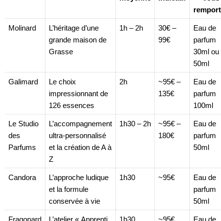
remport
Molinard
L’héritage d’une
1h – 2h
30€ –
Eau de
grande maison de
99€
parfum
Grasse
30ml ou
50ml
Galimard
Le choix
2h
~95€ –
Eau de
impressionnant de
135€
parfum
126 essences
100ml
Le Studio
L’accompagnement
1h30 – 2h
~95€ –
Eau de
des
ultra-personnalisé
180€
parfum
Parfums
et la création de A à
50ml
Z
Candora
L’approche ludique
1h30
~95€
Eau de
et la formule
parfum
conservée à vie
50ml
Fragonard
L’atelier « Apprenti
1h30
~95€
Eau de