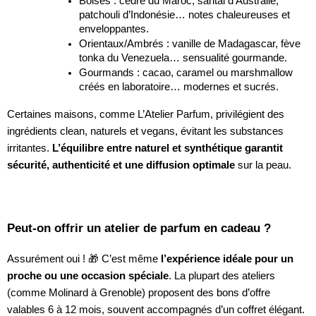
Boisés : cèdre du Maroc, santal d’Australie,
patchouli d’Indonésie… notes chaleureuses et
enveloppantes.
Orientaux/Ambrés : vanille de Madagascar, fève
tonka du Venezuela… sensualité gourmande.
Gourmands : cacao, caramel ou marshmallow
créés en laboratoire… modernes et sucrés.
Certaines maisons, comme L’Atelier Parfum, privilégient des
ingrédients clean, naturels et vegans, évitant les substances
irritantes.
L’équilibre entre naturel et synthétique garantit
sécurité, authenticité et une diffusion optimale
sur la peau.
Peut-on offrir un atelier de parfum en cadeau ?
Assurément oui ! 🎁 C’est même
l’expérience idéale pour un
proche ou une occasion spéciale
. La plupart des ateliers
(comme Molinard à Grenoble) proposent des bons d’offre
valables 6 à 12 mois, souvent accompagnés d’un coffret élégant.