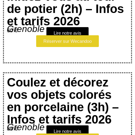
de potier (2h) – Infos
et tarifs 2026
Grenoble
60 €
Lire notre avis
Réserver sur Wecandoo
Coulez et décorez
vos objets colorés
en porcelaine (3h) –
Infos et tarifs 2026
Grenoble
85 €
Lire notre avis