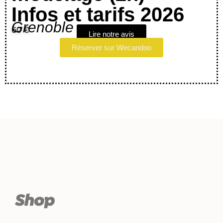
Infos et tarifs 2026
Grenoble
60 €
Lire notre avis
Réserver sur Wecandoo