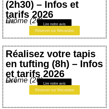
(2h30) – Infos et
tarifs 2026
Drôme (26)
75 €
Lire notre avis
Réserver sur Wecandoo
Réalisez votre tapis
en tufting (8h) – Infos
et tarifs 2026
Drôme (26)
295 €
Lire notre avis
Réserver sur Wecandoo