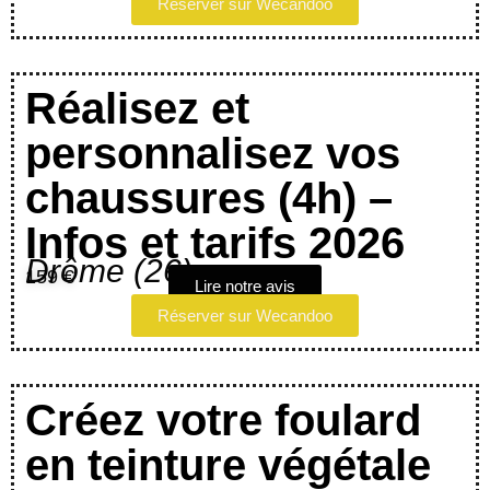
Réserver sur Wecandoo
Réalisez et
personnalisez vos
chaussures (4h) –
Infos et tarifs 2026
Drôme (26)
159 €
Lire notre avis
Réserver sur Wecandoo
Créez votre foulard
en teinture végétale