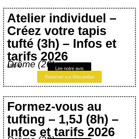
Atelier individuel –
Créez votre tapis
tufté (3h) – Infos et
tarifs 2026
Drôme (26)
150 €
Lire notre avis
Réserver sur Wecandoo
Formez-vous au
tufting – 1,5J (8h) –
Infos et tarifs 2026