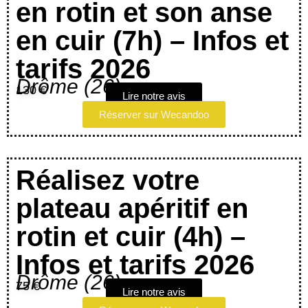
en rotin et son anse
en cuir (7h) – Infos et
tarifs 2026
Drôme (26)
130 €
Lire notre avis
Réserver sur Wecandoo
Réalisez votre
plateau apéritif en
rotin et cuir (4h) –
Infos et tarifs 2026
Drôme (26)
75 €
Lire notre avis