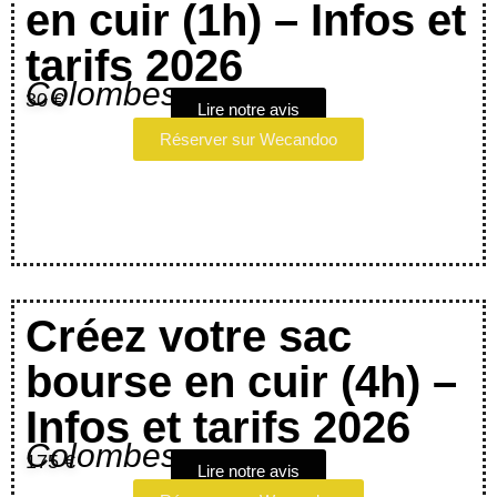
en cuir (1h) – Infos et
tarifs 2026
Colombes
30 €
Lire notre avis
Réserver sur Wecandoo
Créez votre sac
bourse en cuir (4h) –
Infos et tarifs 2026
Colombes
175 €
Lire notre avis