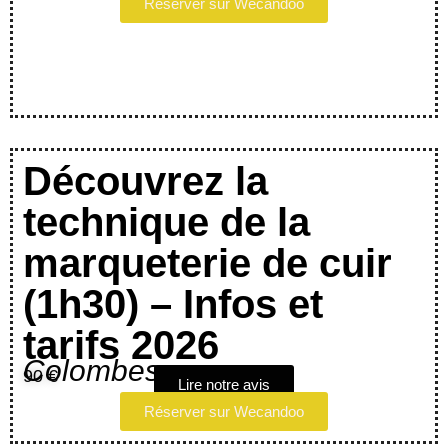
Réserver sur Wecandoo
Découvrez la
technique de la
marqueterie de cuir
(1h30) – Infos et
tarifs 2026
Colombes
90 €
Lire notre avis
Réserver sur Wecandoo