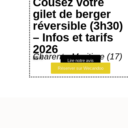
Cousez votre
gilet de berger
réversible (3h30)
– Infos et tarifs
2026
Charente-Maritime (17)
85 €
Lire notre avis
Réserver sur Wecandoo