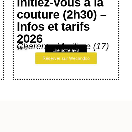
Initiez-vous à la
couture (2h30) –
Infos et tarifs
2026
Charente-Maritime (17)
55 €
Lire notre avis
Réserver sur Wecandoo