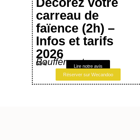
Décorez votre
carreau de
faïence (2h) –
Infos et tarifs
2026
Bouffémont
55 €
Lire notre avis
Réserver sur Wecandoo