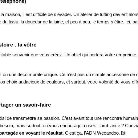
 téléphone)
maison, il est difficile de s’évader. Un atelier de tufting devient alors 
du tissu, la douceur de la laine, et peu à peu, le temps s’étire. Ici, pa
toire : la vôtre
ritable souvenir que vous créez. Un objet qui portera votre empreinte, v
s ou une déco murale unique. Ce n’est pas un simple accessoire de d
vos choix audacieux de couleurs, et surtout, votre volonté de vous off
tager un savoir-faire
 choisi de transmettre sa passion. C’est avant tout une rencontre huma
 besoin, mais surtout, on vous encourage à oser. L’ambiance ? Conviv
 partagée en voyant le résultat
. C’est ça, l’ADN Wecandoo. 🙌