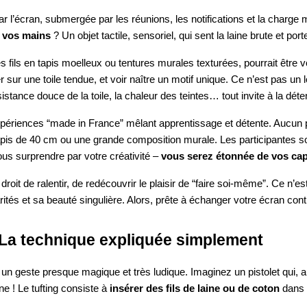
ar l’écran, submergée par les réunions, les notifications et la charge
 vos mains
? Un objet tactile, sensoriel, qui sent la laine brute et por
s fils en tapis moelleux ou tentures murales texturées, pourrait être
r sur une toile tendue, et voir naître un motif unique. Ce n’est pas un lo
ésistance douce de la toile, la chaleur des teintes… tout invite à la déte
ériences “made in France” mêlant apprentissage et détente. Aucun pr
tapis de 40 cm ou une grande composition murale. Les participantes s
ous surprendre par votre créativité –
vous serez étonnée de vos cap
e droit de ralentir, de redécouvrir le plaisir de “faire soi-même”. Ce n’
rités et sa beauté singulière. Alors, prête à échanger votre écran contr
 ? La technique expliquée simplement
n geste presque magique et très ludique. Imaginez un pistolet qui, au 
e ! Le tufting consiste à
insérer des fils de laine ou de coton
dans u