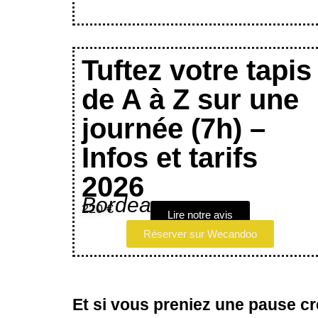
Tuftez votre tapis
de A à Z sur une
journée (7h) –
Infos et tarifs
2026
Bordeaux
220 €
Lire notre avis
Réserver sur Wecandoo
Et si vous preniez une pause cr